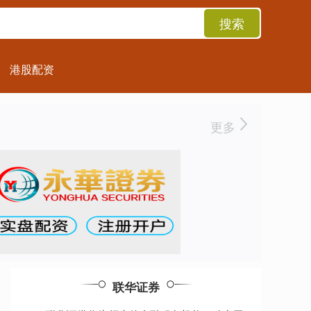
搜索
港股配资
更多
联华证券