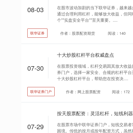
在股市波动加剧的当下联华证券，越来越
08-03
通过合理利用杠杆，能够放大收益，但同
个**实盘安全平台**至关重要。....
作者：股票配资期货
阅读：140
联华证券
十大炒股杠杆平台权威盘点
在股票投资领域，杠杆交易因其放大收益
07-30
券门户，选择一家安全、合规的杠杆平台
十大炒股杠杆平台，帮助您在投资决....
作者：网上股票配资
阅读：172
联华证券门户
按天股票配资：灵活杠杆，短线利器
在股票市场中联华证券门户，短线交易者
07-29
困境。传统的按月或按年配资方式，虽然