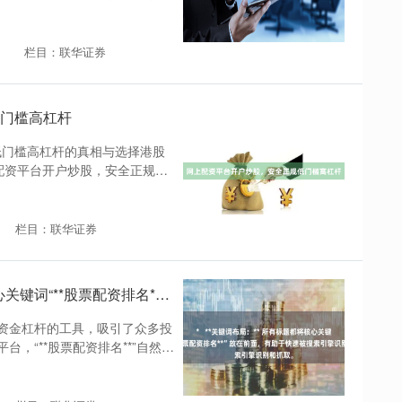
栏目：联华证券
门槛高杠杆
低门槛高杠杆的真相与选择港股
配资平台开户炒股，安全正规低
栏目：联华证券
* **关键词布局：** 所有标题都将核心关键词“**股票配资排名**”放在前面，有助于快速被搜索引擎识别和抓取。
资金杠杆的工具，吸引了众多投
，“**股票配资排名**”自然成