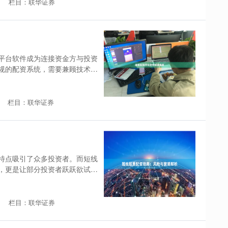
栏目：联华证券
平台软件成为连接资金方与投资
规的配资系统，需要兼顾技术架
栏目：联华证券
特点吸引了众多投资者。而短线
，更是让部分投资者跃跃欲试。
栏目：联华证券