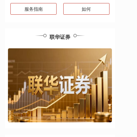
服务指南
如何
联华证券