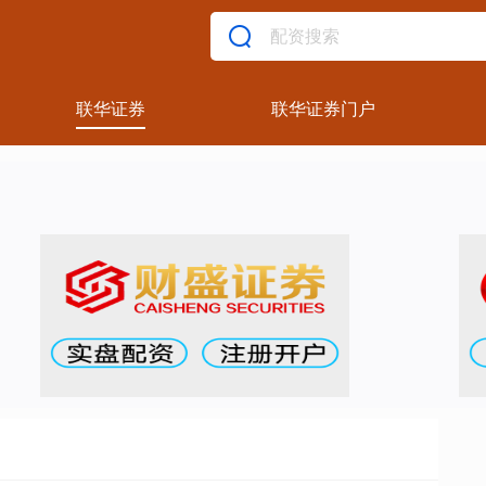
联华证券
联华证券门户