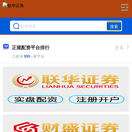
搜索
正规配资平台排行
更多
已收录
999
+家平台