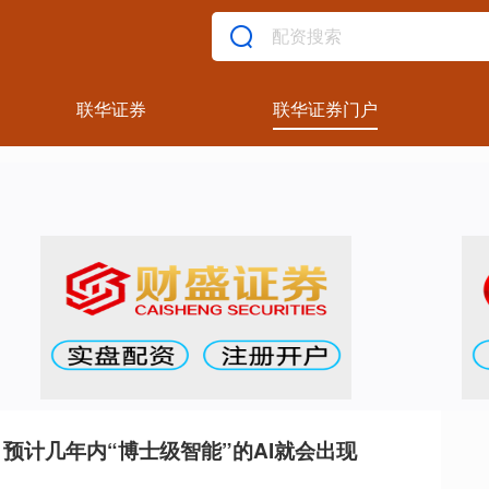
联华证券
联华证券门户
：预计几年内“博士级智能”的AI就会出现