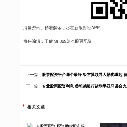
海量资讯、精准解读，尽在新浪财经APP
责任编辑：于健 SF069怎么股票配资
上一篇：
股票配资平台哪个最好 极右翼领导人勒庞崛起 德
下一篇：
专业股票配资利息 桑坦德银行欲联手亚马逊合
相关文章