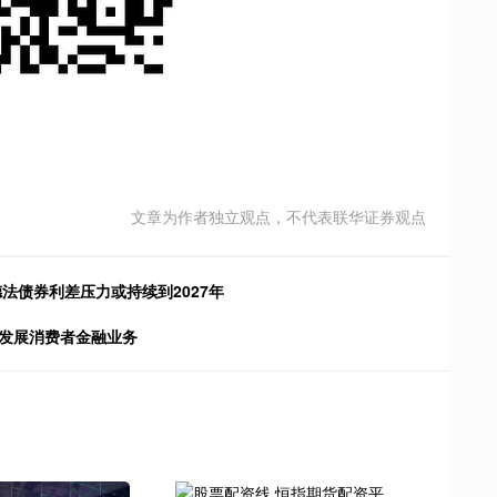
文章为作者独立观点，不代表联华证券观点
法债券利差压力或持续到2027年
力发展消费者金融业务