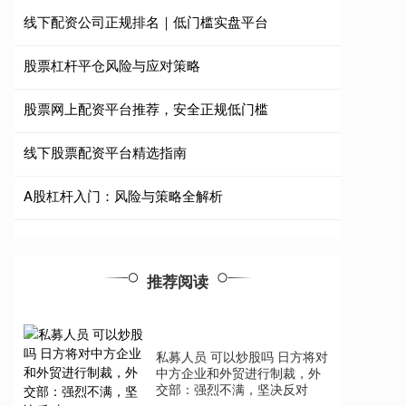
线下配资公司正规排名｜低门槛实盘平台
股票杠杆平仓风险与应对策略
股票网上配资平台推荐，安全正规低门槛
线下股票配资平台精选指南
A股杠杆入门：风险与策略全解析
推荐阅读
私募人员 可以炒股吗 日方将对
中方企业和外贸进行制裁，外
交部：强烈不满，坚决反对