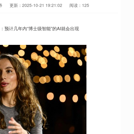
券
更新：2025-10-21 19:21:02
阅读：125