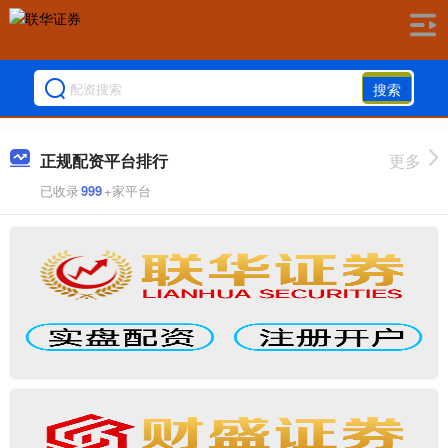
搜索
正规配资平台排行
更多
已收录
999
+家平台