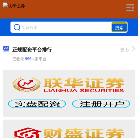
搜索
正规配资平台排行
更多
已收录
999
+家平台