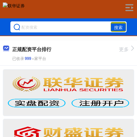
搜索
正规配资平台排行
更多
已收录
999
+家平台