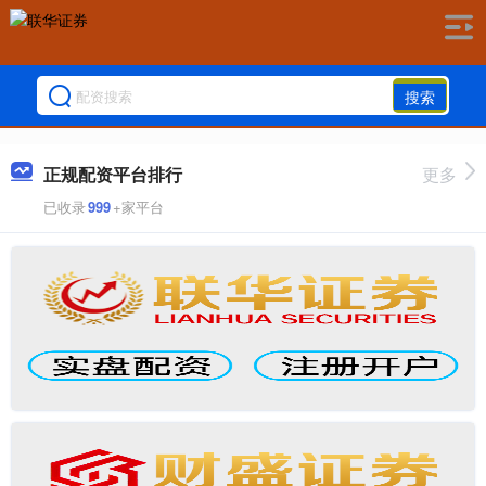
搜索
正规配资平台排行
更多
已收录
999
+家平台