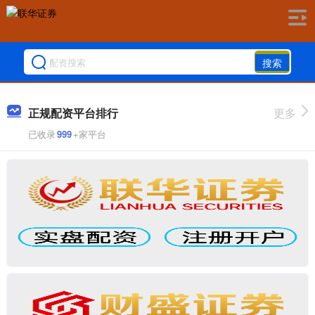
搜索
正规配资平台排行
更多
已收录
999
+家平台