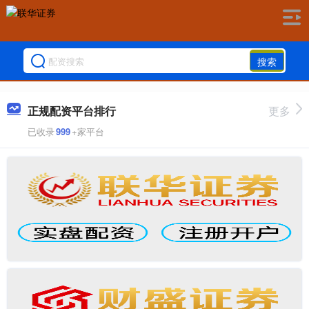
搜索
正规配资平台排行
更多
已收录
999
+家平台