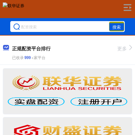
搜索
正规配资平台排行
更多
已收录
999
+家平台