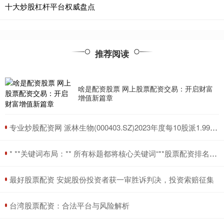
十大炒股杠杆平台权威盘点
推荐阅读
啥是配资股票 网上股票配资交易：开启财富
增值新篇章
​专业炒股配资网 派林生物(000403.SZ)2023年度每10股派1.999297元 股权登记日为6月27日
​* **关键词布局：** 所有标题都将核心关键词“**股票配资排名**”放在前面，有助于快速被搜索引擎识别和抓取。
​最好股票配资 安妮股份投资者获一审胜诉判决，投资索赔征集
​台湾股票配资：合法平台与风险解析