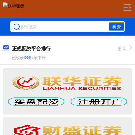
搜索
正规配资平台排行
更多
已收录
999
+家平台