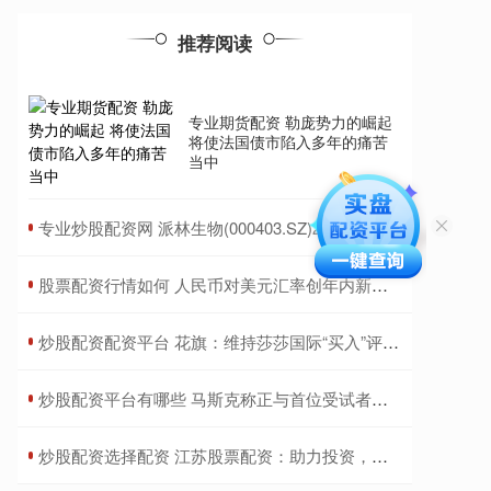
推荐阅读
专业期货配资 勒庞势力的崛起
将使法国债市陷入多年的痛苦
当中
​专业炒股配资网 派林生物(000403.SZ)2023年度每10股派1.999297元 股权登记日为6月27日
​股票配资行情如何 人民币对美元汇率创年内新低，逼近7.3后怎么走？
​炒股配资配资平台 花旗：维持莎莎国际“买入”评级 目标价下调至1.49港元
​炒股配资平台有哪些 马斯克称正与首位受试者讨论第二代脑机芯片
​炒股配资选择配资 江苏股票配资：助力投资，提升收益