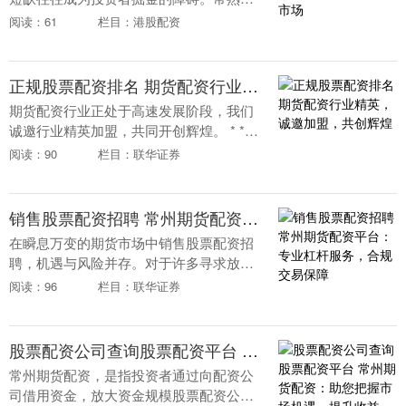
货配资应运而生，为资金不足的投资者提
阅读：61
栏目：港股配资
供杠杆资金，助力其把握期货市场的机
遇。 **2. 融....
正规股票配资排名 期货配资行业精英，诚邀加盟，共创辉煌
期货配资行业正处于高速发展阶段，我们
诚邀行业精英加盟，共同开创辉煌。 * **
放大收益：**配资可以将投资者的收益放
阅读：90
栏目：联华证券
大数倍，从而提高投资回报率。 我们是一
家实力....
销售股票配资招聘 常州期货配资平台：专业杠杆服务，合规交易保障
在瞬息万变的期货市场中销售股票配资招
聘，机遇与风险并存。对于许多寻求放大
收益的投资者而言，专业的杠杆服务成为
阅读：96
栏目：联华证券
一项关键需求。常州地区的期货配资平
台，正以“专业杠杆....
股票配资公司查询股票配资平台 常州期货配资：助您把握市场机遇，提升收益
常州期货配资，是指投资者通过向配资公
司借用资金，放大资金规模股票配资公司