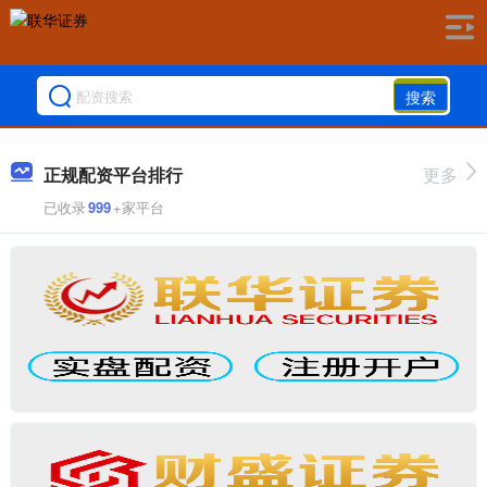
搜索
正规配资平台排行
更多
已收录
999
+家平台