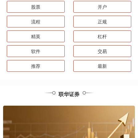
股票
开户
流程
正规
精英
杠杆
软件
交易
推荐
最新
联华证券