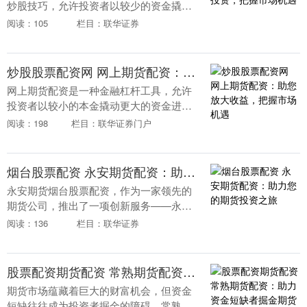
炒股技巧，允许投资者以较少的资金撬动
更大的市场头寸。通过配资，投资者可以
阅读：105
栏目：联华证券
放大收益，但同时也增加了风险。 其次，
配资炒股需要支....
炒股股票配资网 网上期货配资：助您放大收益，把握市场机遇
网上期货配资是一种金融杠杆工具，允许
投资者以较小的本金撬动更大的资金进行
期货交易。通过配资炒股股票配资网，投
阅读：198
栏目：联华证券门户
资者可以放大收益，把握市场机遇，提升
投资效率。 1.....
烟台股票配资 永安期货配资：助力您的期货投资之旅
永安期货烟台股票配资，作为一家领先的
期货公司，推出了一项创新服务——永安
期货配资，旨在为期货投资者提供资金支
阅读：136
栏目：联华证券
持，助力其投资之旅。 * **轻松获利：**通
过放大....
股票配资期货配资 常熟期货配资：助力资金短缺者掘金期货市场
期货市场蕴藏着巨大的财富机会，但资金
短缺往往成为投资者掘金的障碍。常熟期