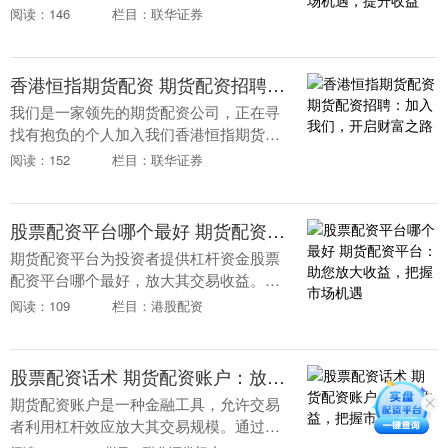
查询股票配资平台，从而提高投资收益的
阅读：146
栏目：联华证券
一种方式。对于资金有限的投资者来说，
期货配资可以帮助....
香港恒指期货配资 期货配资招聘：加入我们，开启财富之路
我们是一家领先的期货配资公司，正在寻
找有抱负的个人加入我们香港恒指期货配
资的团队。如果您对金融市场充满热情，
阅读：152
栏目：联华证券
并渴望在期货领域取得成功香港恒指期货
配资，那么我们就....
股票配资平台哪个最好 期货配资平台：助您放大收益，把握市场机遇
期货配资平台为投资者提供杠杆资金股票
配资平台哪个最好，放大其交易收益。通
过配资，投资者可以以较小的本金撬动更
阅读：109
栏目：港股配资
大的资金，从而获得更高的收益。 * **合
法合规：*....
股票配资话术 期货配资账户：放大收益，把握市场先机
期货配资账户是一种金融工具，允许交易
者利用杠杆效应放大其交易规模。通过向
配资平台借入资金，交易者可以增加其交